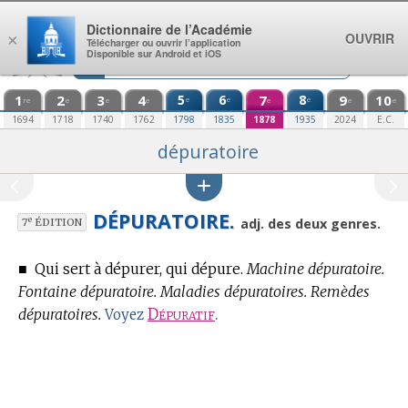
Aller au contenu
Dictionnaire de l’Académie
OUVRIR
×
Télécharger ou ouvrir l’application
Disponible sur Android et iOS
1
2
3
4
5
6
7
8
9
10
e
e
e
re
e
e
e
e
e
e
1694
1718
1740
1762
1798
1835
1878
1935
2024
E.C.
dépuratoire
DÉPURATOIRE.
e
adj. des deux genres.
7
ÉDITION
■
Qui sert à dépurer, qui dépure.
Machine dépuratoire.
Fontaine dépuratoire. Maladies dépuratoires. Remèdes
dépuratoires.
Dépuratif
.
Voyez