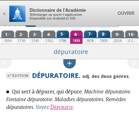
Aller au contenu
Dictionnaire de l’Académie
OUVRIR
×
Télécharger ou ouvrir l’application
Disponible sur Android et iOS
1
2
3
4
5
6
7
8
9
10
e
e
e
re
e
e
e
e
e
e
1694
1718
1740
1762
1798
1835
1878
1935
2024
E.C.
dépuratoire
DÉPURATOIRE.
e
adj. des deux genres.
6
ÉDITION
■
Qui sert à dépurer, qui dépure.
Machine dépuratoire.
Fontaine dépuratoire. Maladies dépuratoires. Remèdes
dépuratoires.
Dépuratif
.
Voyez