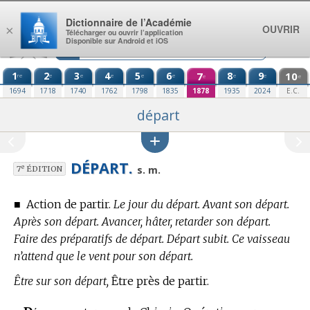
Aller au contenu
Dictionnaire de l’Académie
OUVRIR
×
Télécharger ou ouvrir l’application
Disponible sur Android et iOS
1
2
3
4
5
6
7
8
9
10
re
e
e
e
e
e
e
e
e
e
1694
1718
1740
1762
1798
1835
1878
1935
2024
E.C.
départ
DÉPART.
e
s. m.
7
ÉDITION
■
Action de partir.
Le jour du départ. Avant son départ.
Après son départ. Avancer, hâter, retarder son départ.
Faire des préparatifs de départ. Départ subit. Ce vaisseau
n’attend que le vent pour son départ.
Être sur son départ,
Être près de partir.