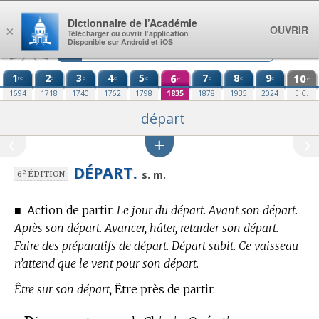
Aller au contenu
Dictionnaire de l’Académie
OUVRIR
×
Télécharger ou ouvrir l’application
Disponible sur Android et iOS
1
2
3
4
5
6
7
8
9
10
re
e
e
e
e
e
e
e
e
e
1694
1718
1740
1762
1798
1835
1878
1935
2024
E.C.
départ
DÉPART.
e
s. m.
6
ÉDITION
■
Action de partir.
Le jour du départ. Avant son départ.
Après son départ. Avancer, hâter, retarder son départ.
Faire des préparatifs de départ. Départ subit. Ce vaisseau
n’attend que le vent pour son départ.
Être sur son départ,
Être près de partir.