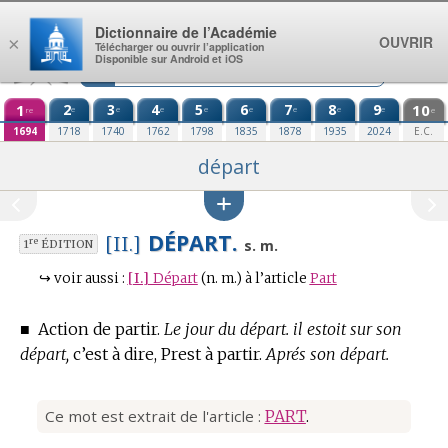
Aller au contenu
Dictionnaire de l’Académie
OUVRIR
×
Télécharger ou ouvrir l’application
Disponible sur Android et iOS
1
2
3
4
5
6
7
8
9
10
e
e
e
e
e
e
e
e
re
e
1694
1718
1740
1762
1798
1835
1878
1935
2024
E.C.
départ
DÉPART.
[II.]
re
s. m.
1
ÉDITION
↪
voir aussi :
[I.]
Départ
(n. m.)
à l’article
Part
■
Action de partir.
Le jour du départ. il estoit sur son
départ,
c’est à dire, Prest à partir.
Aprés son départ.
Ce mot est extrait de l'article :
PART
.