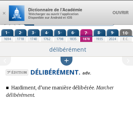
Aller au contenu
Dictionnaire de l’Académie
OUVRIR
×
Télécharger ou ouvrir l’application
Disponible sur Android et iOS
1
2
3
4
5
6
7
8
9
10
re
e
e
e
e
e
e
e
e
e
1694
1718
1740
1762
1798
1835
1878
1935
2024
E.C.
délibérément
DÉLIBÉRÉMENT.
e
adv.
7
ÉDITION
■
Hardiment, d’une manière délibérée.
Marcher
délibérément.