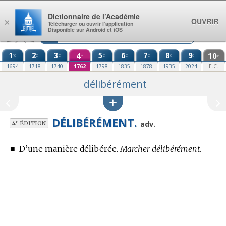
Aller au contenu
Dictionnaire de l’Académie
OUVRIR
×
Télécharger ou ouvrir l’application
Disponible sur Android et iOS
1
2
3
4
5
6
7
8
9
10
re
e
e
e
e
e
e
e
e
e
1694
1718
1740
1762
1798
1835
1878
1935
2024
E.C.
délibérément
DÉLIBÉRÉMENT.
e
adv.
4
ÉDITION
■
D’une manière délibérée.
Marcher délibérément.