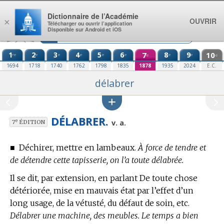
Aller au contenu
Dictionnaire de l’Académie
OUVRIR
×
Télécharger ou ouvrir l’application
Disponible sur Android et iOS
1
2
3
4
5
6
7
8
9
10
re
e
e
e
e
e
e
e
e
e
1694
1718
1740
1762
1798
1835
1878
1935
2024
E.C.
délabrer
DÉLABRER.
e
v. a.
7
ÉDITION
■
Déchirer, mettre en lambeaux.
À force de tendre et
de détendre cette tapisserie, on l’a toute délabrée.
Il se dit, par extension, en parlant De toute chose
détériorée, mise en mauvais état par l’effet d’un
long usage, de la vétusté, du défaut de soin, etc.
Délabrer une machine, des meubles. Le temps a bien