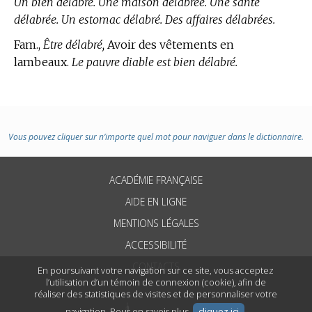
Un bien délabré. Une maison délabrée. Une santé
délabrée. Un estomac délabré. Des affaires délabrées.
Fam.,
Être délabré,
Avoir des vêtements en
lambeaux.
Le pauvre diable est bien délabré.
Vous pouvez cliquer sur n’importe quel mot pour naviguer dans le dictionnaire.
ACADÉMIE FRANÇAISE
AIDE EN LIGNE
MENTIONS LÉGALES
ACCESSIBILITÉ
CONTACTS
En poursuivant votre navigation sur ce site, vous acceptez
l’utilisation d’un témoin de connexion (cookie), afin de
réaliser des statistiques de visites et de personnaliser votre
navigation. Pour en savoir plus,
cliquez ici
.