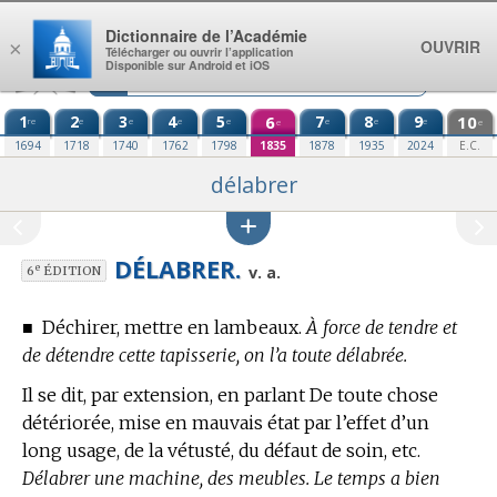
Aller au contenu
Dictionnaire de l’Académie
OUVRIR
×
Télécharger ou ouvrir l’application
Disponible sur Android et iOS
1
2
3
4
5
6
7
8
9
10
re
e
e
e
e
e
e
e
e
e
1694
1718
1740
1762
1798
1835
1878
1935
2024
E.C.
délabrer
DÉLABRER.
e
v. a.
6
ÉDITION
■
Déchirer, mettre en lambeaux.
À force de tendre et
de détendre cette tapisserie, on l’a toute délabrée.
Il se dit, par extension, en parlant De toute chose
détériorée, mise en mauvais état par l’effet d’un
long usage, de la vétusté, du défaut de soin, etc.
Délabrer une machine, des meubles. Le temps a bien