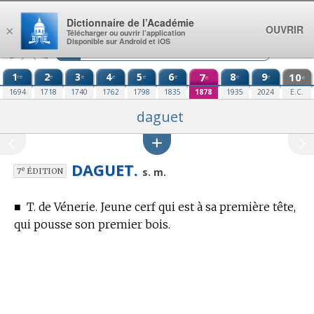
Aller au contenu
Dictionnaire de l’Académie
OUVRIR
×
Télécharger ou ouvrir l’application
Disponible sur Android et iOS
1
2
3
4
5
6
7
8
9
10
re
e
e
e
e
e
e
e
e
e
1694
1718
1740
1762
1798
1835
1878
1935
2024
E.C.
daguet
DAGUET.
e
s. m.
7
ÉDITION
■
T. de Vénerie.
Jeune cerf qui est à sa première tête,
qui pousse son premier bois.