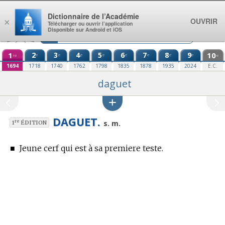
Aller au contenu
Dictionnaire de l’Académie
OUVRIR
×
Télécharger ou ouvrir l’application
Disponible sur Android et iOS
1
2
3
4
5
6
7
8
9
10
e
e
e
e
e
e
e
e
re
e
1694
1718
1740
1762
1798
1835
1878
1935
2024
E.C.
daguet
DAGUET.
re
s. m.
1
ÉDITION
■
Jeune cerf qui est à sa premiere teste.