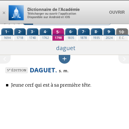
Aller au contenu
Dictionnaire de l’Académie
OUVRIR
×
Télécharger ou ouvrir l’application
Disponible sur Android et iOS
1
2
3
4
5
6
7
8
9
10
re
e
e
e
e
e
e
e
e
e
1694
1718
1740
1762
1798
1835
1878
1935
2024
E.C.
daguet
DAGUET.
e
s. m.
5
ÉDITION
■
Jeune cerf qui est à sa première tête.