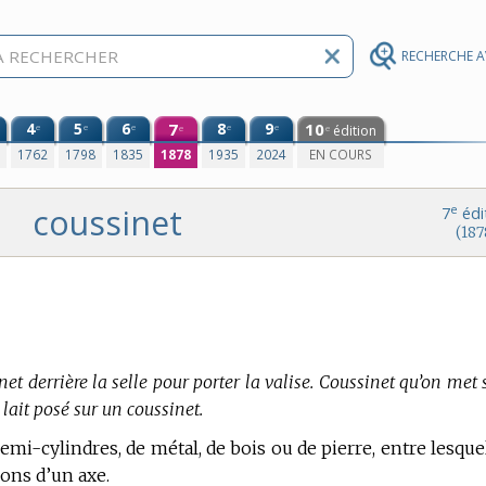
RECHERCHE 
4
5
6
7
8
9
10
e
e
e
e
e
édition
e
e
0
1762
1798
1835
1878
1935
2024
EN COURS
coussinet
e
7
édi
(187
net derrière la selle pour porter la valise. Coussinet qu’on met
u lait posé sur un coussinet.
Demi-cylindres, de métal, de bois ou de pierre, entre lesque
lons d’un axe.