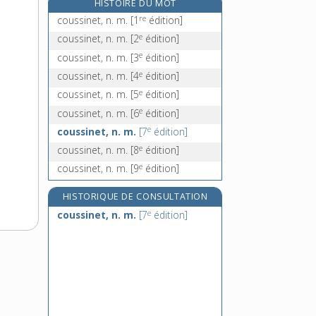
HISTOIRE DU MOT
coutelas, n. m.
re
coussinet, n. m.
[1
édition]
coutelier, -ière, n.
e
coussinet, n. m.
[2
édition]
e
coutelière, n. f.
[7
édition]
e
coussinet, n. m.
[3
édition]
coutellerie, n. f.
e
coussinet, n. m.
[4
édition]
e
coussinet, n. m.
[5
édition]
e
coussinet, n. m.
[6
édition]
e
coussinet, n. m.
[7
édition]
e
coussinet, n. m.
[8
édition]
e
coussinet, n. m.
[9
édition]
HISTORIQUE DE CONSULTATION
e
coussinet, n. m.
[7
édition]