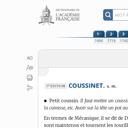
Aller au contenu
1
2
3
re
e
e
1694
1718
174
COUSSINET.
e
s. m.
7
ÉDITION
■
Petit coussin.
Il faut mettre un coussi
la cuirasse, etc. Avoir sur la tête un pot a
En
termes de Mécanique,
il se dit de 
sont maintenus et tournent les touril