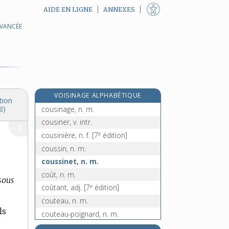
AIDE EN LIGNE
ANNEXES
AVANCÉE
couru, -ue, adj.
couscous, n. m.
cousette, n. f.
couseur, -euse, n.
cousin, -ine [I], n.
VOISINAGE ALPHABÉTIQUE
cousin [II], n. m.
tion
cousinage, n. m.
8)
cousiner, v. intr.
e
cousinière, n. f.
[7
édition]
coussin, n. m.
coussinet, n. m.
coût, n. m.
 sous
e
coûtant, adj.
[7
édition]
couteau, n. m.
ls
couteau-poignard, n. m.
couteau-scie, n. m.