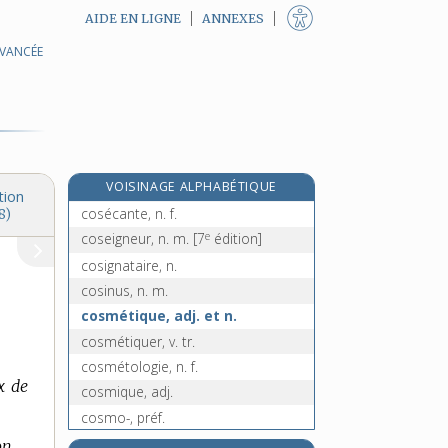
AIDE EN LIGNE
ANNEXES
AVANCÉE
coryphène, n. m.
e
coryse, n. m.
[4
édition]
coryza, n. m.
cos, abrév.
cosaque, n. et adj.
VOISINAGE ALPHABÉTIQUE
cosec, abrév.
tion
cosécante, n. f.
8)
e
coseigneur, n. m.
[7
édition]
cosignataire, n.
cosinus, n. m.
cosmétique, adj. et n.
cosmétiquer, v. tr.
cosmétologie, n. f.
x de
cosmique, adj.
cosmo-, préf.
cosmogonie, n. f.
on