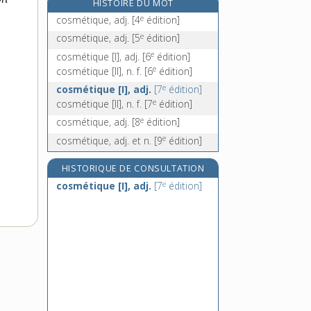
HISTOIRE DU MOT
cosmogonique, adj.
e
cosmétique, adj.
[4
édition]
cosmographe, n.
e
cosmétique, adj.
[5
édition]
cosmographie, n. f.
e
cosmétique [I], adj.
[6
édition]
cosmographique, adj.
e
cosmétique [II], n. f.
[6
édition]
e
cosmétique [I], adj.
[7
édition]
e
cosmétique [II], n. f.
[7
édition]
e
cosmétique, adj.
[8
édition]
e
cosmétique, adj. et n.
[9
édition]
HISTORIQUE DE CONSULTATION
e
cosmétique [I], adj.
[7
édition]