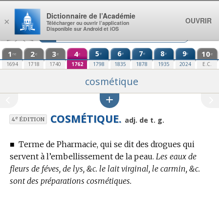
Aller au contenu
Dictionnaire de l’Académie
OUVRIR
×
Télécharger ou ouvrir l’application
Disponible sur Android et iOS
1
2
3
4
5
6
7
8
9
10
e
e
e
e
e
re
e
e
e
e
1694
1718
1740
1762
1798
1835
1878
1935
2024
E.C.
cosmétique
COSMÉTIQUE.
e
adj. de t. g.
4
ÉDITION
■
Terme de Pharmacie,
qui se dit des drogues qui
servent à l’embellissement de la peau.
Les eaux de
fleurs de féves, de lys, &c. le lait virginal, le carmin, &c.
sont des préparations cosmétiques.