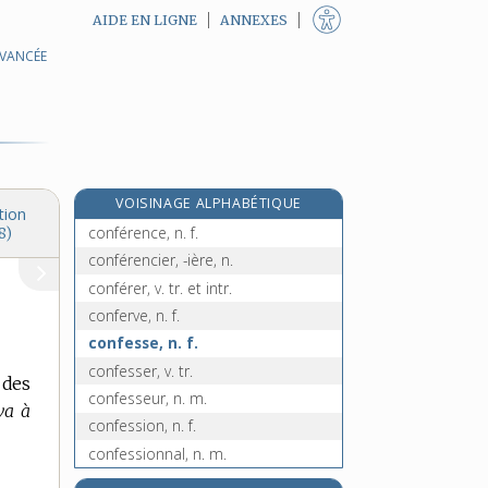
AIDE EN LIGNE
ANNEXES
AVANCÉE
confédéral, -ale, adj.
confédératif, -ive, adj.
confédération, n. f.
confédéré, -ée, adj.
confédérer, v. tr.
VOISINAGE ALPHABÉTIQUE
confer
tion
conférence, n. f.
8)
conférencier, -ière, n.
conférer, v. tr. et intr.
conferve, n. f.
confesse, n. f.
confesser, v. tr.
 des
confesseur, n. m.
 va à
confession, n. f.
confessionnal, n. m.
confessionnel, -elle, adj.