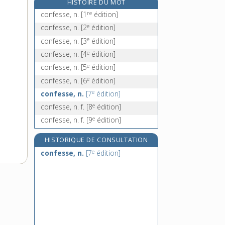
HISTOIRE DU MOT
confetti, n. m.
re
confesse, n.
[1
édition]
confiance, n. f.
e
confesse, n.
[2
édition]
confiant, -ante, adj.
e
confesse, n.
[3
édition]
confidemment, adv.
e
confesse, n.
[4
édition]
e
confesse, n.
[5
édition]
e
confesse, n.
[6
édition]
e
confesse, n.
[7
édition]
e
confesse, n. f.
[8
édition]
e
confesse, n. f.
[9
édition]
HISTORIQUE DE CONSULTATION
e
confesse, n.
[7
édition]