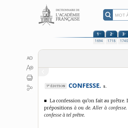
Aller au contenu
1
2
3
re
e
e
1694
1718
174
CONFESSE.
e
s.
7
ÉDITION
■
La confession qu’on fait au prêtre.
I
prépositions
à
ou
de. Aller à confesse.
confesse à tel prêtre.