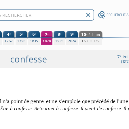
RECHERCHE 
4
5
6
7
8
9
10
e
e
e
e
e
édition
e
e
0
1762
1798
1835
1878
1935
2024
EN COURS
confesse
e
7
édi
(187
l n’a point de genre, et ne s’emploie que précédé de l’une
 Être à confesse. Retourner à confesse. Il vient de confesse. Il