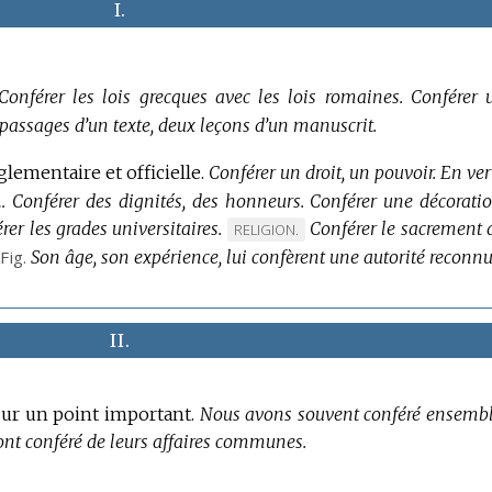
I.
Conférer les lois grecques avec les lois romaines.
Conférer 
passages d’un texte, deux leçons d’un manuscrit.
glementaire et officielle.
Conférer un droit, un pouvoir.
En ver
…
Conférer des dignités, des honneurs.
Conférer une décoratio
érer les grades universitaires.
Conférer le sacrement 
MARQUE
RELIGION.
Fig.
Son âge, son expérience, lui confèrent une autorité reconnu
DE
DOMAINE
:
II.
 sur un point important.
Nous avons souvent conféré ensembl
 ont conféré de leurs affaires communes.