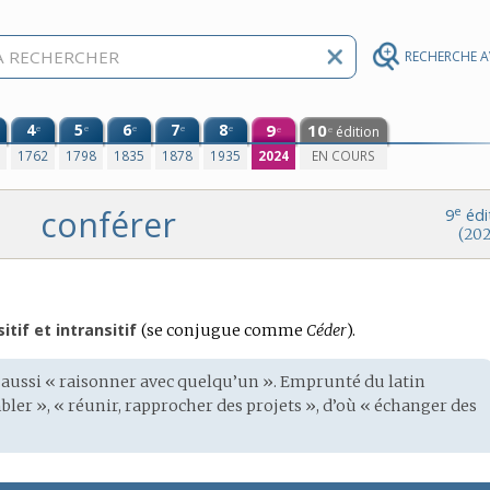
RECHERCHE 
4
5
6
7
8
9
10
e
e
e
e
e
édition
e
e
0
1762
1798
1835
1878
1935
2024
EN COURS
conférer
e
9
édi
(202
Conjugaison
itif et intransitif
(se conjugue comme
Céder
).
:
 et aussi « raisonner avec quelqu’un ». Emprunté du
latin
er », « réunir, rapprocher des projets », d’où « échanger des