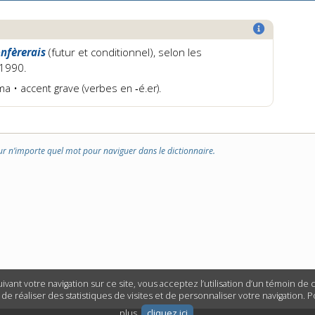
onfèrerais
(futur et conditionnel)
, selon les
 1990.
ma • accent grave (verbes en ‑é.er).
ur n’importe quel mot pour naviguer dans le dictionnaire.
ivant votre navigation sur ce site, vous acceptez l’utilisation d’un témoin de
n de réaliser des statistiques de visites et de personnaliser votre navigation. 
plus,
cliquez ici
.