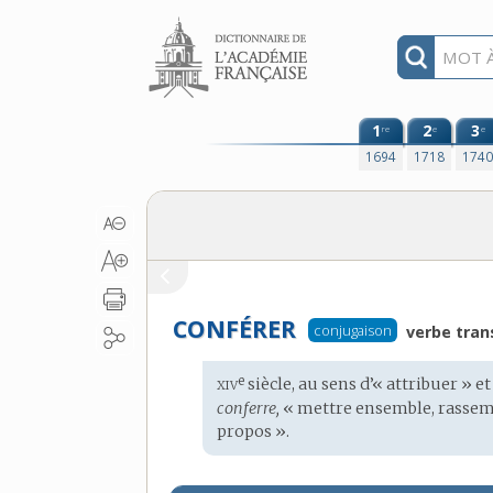
Aller au contenu
1
2
3
re
e
e
1694
1718
174
CONFÉRER
conjugaison
verbe trans
xiv
e
Étymologie
siècle, au sens d’« attribuer »
:
conferre,
« mettre ensemble, rassembl
propos ».