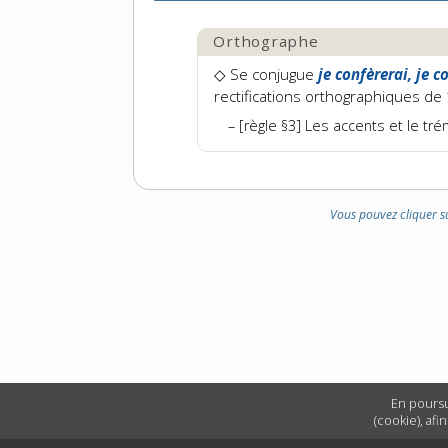
Orthographe
◇
Se conjugue
je confèrerai, je c
rectifications orthographiques de
[règle §3] Les accents et le tré
Vous pouvez cliquer s
En poursu
(cookie), afi