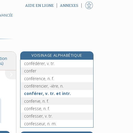
AIDE EN LIGNE
ANNEXES
AVANCÉE
confectionner, v. tr.
confectionneur, -euse, n.
confédéral, -ale, adj.
confédératif, -ive, adj.
confédération, n. f.
VOISINAGE ALPHABÉTIQUE
confédéré, -ée, adj.
tion
confédérer, v. tr.
4)
confer
conférence, n. f.
conférencier, -ière, n.
conférer, v. tr. et intr.
conferve, n. f.
confesse, n. f.
confesser, v. tr.
confesseur, n. m.
confession, n. f.