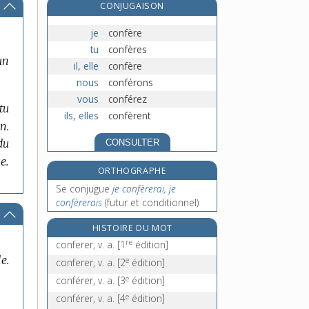
CONJUGAISON
confessionnal, n. m.
confessionnel, -elle, adj.
je
confère
confetti, n. m.
tu
confères
un
confiance, n. f.
il, elle
confère
nous
conférons
vous
conférez
tu
ils, elles
confèrent
n.
du
CONSULTER
e.
ORTHOGRAPHE
Se conjugue
je confèrerai, je
confèrerais
(futur et conditionnel)
HISTOIRE DU MOT
re
conferer, v. a.
[1
édition]
e.
e
conferer, v. a.
[2
édition]
e
conférer, v. a.
[3
édition]
e
conférer, v. a.
[4
édition]