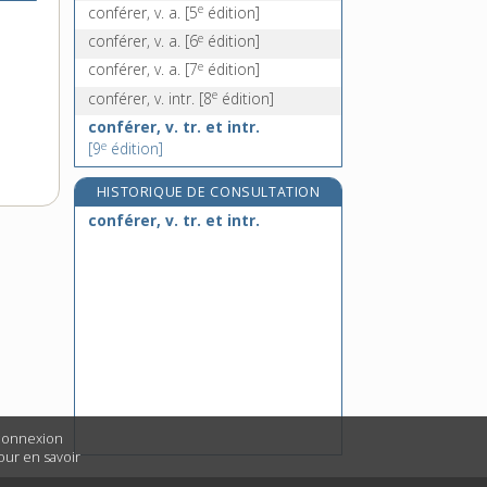
e
conférer, v. a.
[5
édition]
e
conférer, v. a.
[6
édition]
e
conférer, v. a.
[7
édition]
e
conférer, v. intr.
[8
édition]
conférer, v. tr. et intr.
e
[9
édition]
HISTORIQUE DE CONSULTATION
conférer, v. tr. et intr.
 connexion
Pour en savoir