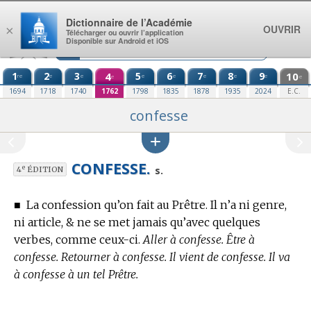
Aller au contenu
Dictionnaire de l’Académie
OUVRIR
×
Télécharger ou ouvrir l’application
Disponible sur Android et iOS
1
2
3
4
5
6
7
8
9
10
re
e
e
e
e
e
e
e
e
e
1694
1718
1740
1762
1798
1835
1878
1935
2024
E.C.
confesse
CONFESSE.
e
s.
4
ÉDITION
■
La confession qu’on fait au Prêtre. Il n’a ni genre,
ni article, & ne se met jamais qu’avec quelques
verbes, comme ceux-ci.
Aller à confesse. Être à
confesse. Retourner à confesse. Il vient de confesse. Il va
à confesse à un tel Prêtre.