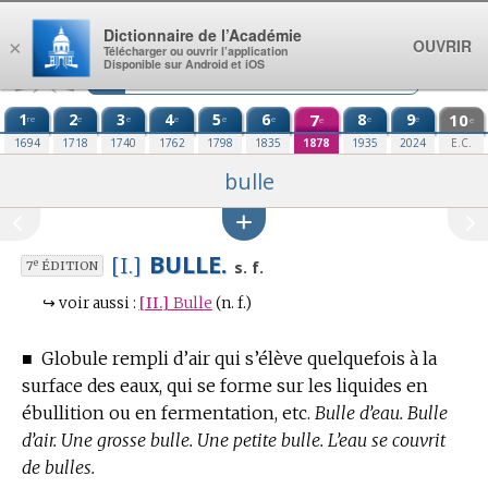
Aller au contenu
Dictionnaire de l’Académie
OUVRIR
×
Télécharger ou ouvrir l’application
Disponible sur Android et iOS
1
2
3
4
5
6
7
8
9
10
re
e
e
e
e
e
e
e
e
e
1694
1718
1740
1762
1798
1835
1878
1935
2024
E.C.
bulle
BULLE.
[I.]
e
s. f.
7
ÉDITION
↪
voir aussi :
[II.]
Bulle
(n. f.)
■
Globule rempli d’air qui s’élève quelquefois à la
surface des eaux, qui se forme sur les liquides en
ébullition ou en fermentation, etc.
Bulle d’eau. Bulle
d’air. Une grosse bulle. Une petite bulle. L’eau se couvrit
de bulles.