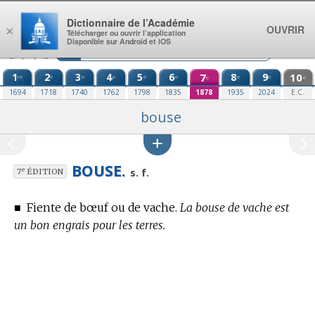
Aller au contenu
Dictionnaire de l’Académie
OUVRIR
×
Télécharger ou ouvrir l’application
Disponible sur Android et iOS
1
2
3
4
5
6
7
8
9
10
re
e
e
e
e
e
e
e
e
e
1694
1718
1740
1762
1798
1835
1878
1935
2024
E.C.
bouse
BOUSE.
e
s. f.
7
ÉDITION
■
Fiente de bœuf ou de vache.
La bouse de vache est
un bon engrais pour les terres.