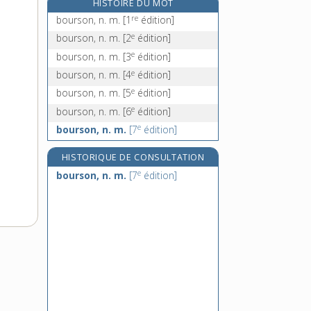
HISTOIRE DU MOT
bouse, n. f.
re
bourson, n. m.
[1
édition]
bousier, n. m.
e
bourson, n. m.
[2
édition]
bousillage, n. m.
e
bourson, n. m.
[3
édition]
bousiller, v. intr. et tr.
e
bourson, n. m.
[4
édition]
e
bourson, n. m.
[5
édition]
e
bourson, n. m.
[6
édition]
e
bourson, n. m.
[7
édition]
HISTORIQUE DE CONSULTATION
e
bourson, n. m.
[7
édition]