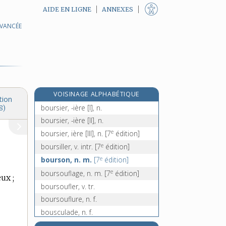
AIDE EN LIGNE
ANNEXES
AVANCÉE
bourse-à-pasteur, n. f.
boursicot, n. m.
boursicotage, n. m.
boursicoter, v. intr.
boursicoteur, -euse, n.
VOISINAGE ALPHABÉTIQUE
boursicotier, -ière, n.
tion
boursier, -ière [I], n.
8)
boursier, -ière [II], n.
e
boursier, ière [III], n.
[7
édition]
e
boursiller, v. intr.
[7
édition]
e
bourson, n. m.
[7
édition]
e
boursouflage, n. m.
[7
édition]
eux ;
boursoufler, v. tr.
boursouflure, n. f.
bousculade, n. f.
bousculer, v. tr.