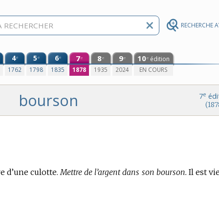
RECHERCHE 
4
5
6
7
8
9
10
e
e
e
édition
e
e
e
e
0
1762
1798
1835
1878
1935
2024
EN COURS
bourson
e
7
édi
(187
e d’une culotte.
Mettre de l’argent dans son bourson.
Il est vi