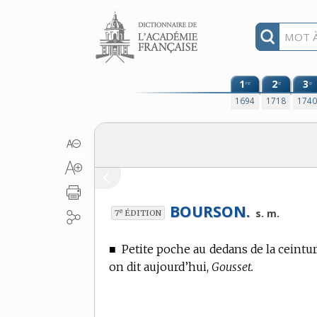
Aller au contenu
1
2
3
re
e
e
1694
1718
174
BOURSON.
e
s. m.
7
ÉDITION
■
Petite poche au dedans de la ceintur
on dit aujourd’hui,
Gousset.