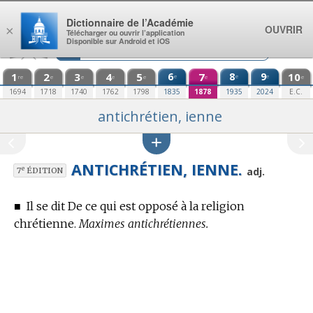
Aller au contenu
Dictionnaire de l’Académie
OUVRIR
×
Télécharger ou ouvrir l’application
Disponible sur Android et iOS
1
2
3
4
5
6
7
8
9
10
e
e
e
re
e
e
e
e
e
e
1694
1718
1740
1762
1798
1835
1878
1935
2024
E.C.
antichrétien, ienne
ANTICHRÉTIEN, IENNE.
e
adj.
7
ÉDITION
■
Il se dit De ce qui est opposé à la religion
chrétienne.
Maximes antichrétiennes.