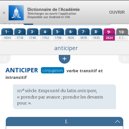
Aller au contenu
Dictionnaire de l’Académie
OUVRIR
×
Télécharger ou ouvrir l’application
Disponible sur Android et iOS
1
2
3
4
5
6
7
8
9
10
re
e
e
e
e
e
e
e
e
e
1694
1718
1740
1762
1798
1835
1878
1935
2024
E.C.
anticiper
ANTICIPER
conjugaison
verbe transitif et
intransitif
xiv
e
Étymologie
siècle. Emprunté du
latin
anticipare,
:
« prendre par avance ; prendre les devants
pour ».
I.