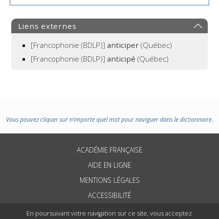
Liens externes
[Francophonie (BDLP)]
anticiper
(Québec)
[Francophonie (BDLP)]
anticipé
(Québec)
Vous pouvez cliquer sur n’importe quel mot pour naviguer dans le dictionnaire.
ACADÉMIE FRANÇAISE
AIDE EN LIGNE
MENTIONS LÉGALES
ACCESSIBILITÉ
CONTACTS
En poursuivant votre navigation sur ce site, vous acceptez