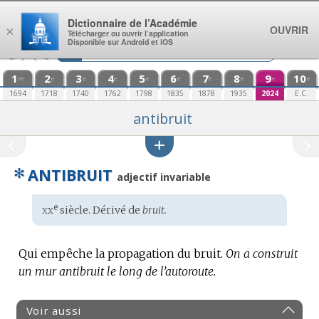
Aller au contenu
Dictionnaire de l’Académie
OUVRIR
×
Télécharger ou ouvrir l’application
Disponible sur Android et iOS
1
2
3
4
5
6
7
8
9
10
re
e
e
e
e
e
e
e
e
e
1694
1718
1740
1762
1798
1835
1878
1935
2024
E.C.
antibruit
✻
ANTIBRUIT
adjectif invariable
xx
e
Étymologie
siècle. Dérivé de
bruit.
:
Qui empêche la propagation du bruit.
On a construit
un mur antibruit le long de l’autoroute.
Voir aussi