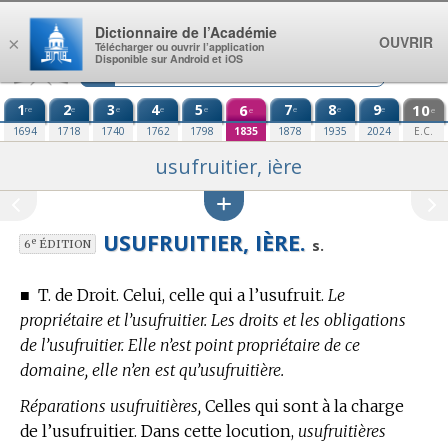
Aller au contenu
Dictionnaire de l’Académie
OUVRIR
×
Télécharger ou ouvrir l’application
Disponible sur Android et iOS
1
2
3
4
5
6
7
8
9
10
re
e
e
e
e
e
e
e
e
e
1694
1718
1740
1762
1798
1835
1878
1935
2024
E.C.
usufruitier, ière
USUFRUITIER, IÈRE.
e
s.
6
ÉDITION
■
T. de Droit.
Celui, celle qui a l’usufruit.
Le
propriétaire et l’usufruitier. Les droits et les obligations
de l’usufruitier. Elle n’est point propriétaire de ce
domaine, elle n’en est qu’usufruitière.
Réparations usufruitières,
Celles qui sont à la charge
de l’usufruitier. Dans cette locution,
usufruitières