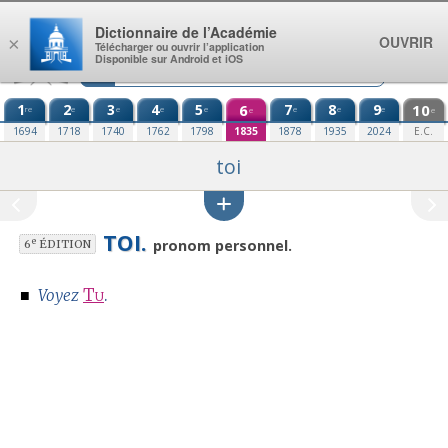
Aller au contenu
Dictionnaire de l’Académie
OUVRIR
×
Télécharger ou ouvrir l’application
Disponible sur Android et iOS
1
2
3
4
5
6
7
8
9
10
re
e
e
e
e
e
e
e
e
e
1694
1718
1740
1762
1798
1835
1878
1935
2024
E.C.
toi
TOI.
e
pronom personnel.
6
ÉDITION
■
Tu
.
Voyez