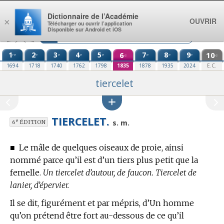
Aller au contenu
Dictionnaire de l’Académie
OUVRIR
×
Télécharger ou ouvrir l’application
Disponible sur Android et iOS
1
2
3
4
5
6
7
8
9
10
re
e
e
e
e
e
e
e
e
e
1694
1718
1740
1762
1798
1835
1878
1935
2024
E.C.
tiercelet
TIERCELET.
e
s. m.
6
ÉDITION
■
Le mâle de quelques oiseaux de proie, ainsi
nommé parce qu’il est d’un tiers plus petit que la
femelle.
Un tiercelet d’autour, de faucon. Tiercelet de
lanier, d’épervier.
Il se dit, figurément et par mépris, d’Un homme
qu’on prétend être fort au-dessous de ce qu’il