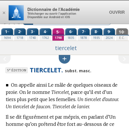
Aller au contenu
Dictionnaire de l’Académie
OUVRIR
×
Télécharger ou ouvrir l’application
Disponible sur Android et iOS
1
2
3
4
5
6
7
8
9
10
re
e
e
e
e
e
e
e
e
e
1694
1718
1740
1762
1798
1835
1878
1935
2024
E.C.
tiercelet
TIERCELET.
e
subst. masc.
5
ÉDITION
■
On appelle ainsi Le mâle de quelques oiseaux de
proie. On le nomme
Tiercelet,
parce qu’il est d’un
tiers plus petit que les femelles.
Un tiercelet d’autour.
Un tiercelet de faucon. Tiercelet de lanier.
Il se dit figurément et par mépris, en parlant d’Un
homme qu’on prétend être fort au-dessous de ce