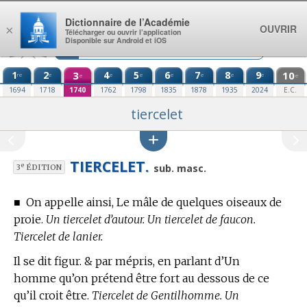
Aller au contenu
Dictionnaire de l’Académie
OUVRIR
×
Télécharger ou ouvrir l’application
Disponible sur Android et iOS
1
2
3
4
5
6
7
8
9
10
re
e
e
e
e
e
e
e
e
e
1694
1718
1740
1762
1798
1835
1878
1935
2024
E.C.
tiercelet
TIERCELET.
e
sub. masc.
3
ÉDITION
■
On appelle ainsi, Le mâle de quelques oiseaux de
proie.
Un tiercelet d’autour. Un tiercelet de faucon.
Tiercelet de lanier.
Il se dit figur. & par mépris, en parlant d’Un
homme qu’on prétend être fort au dessous de ce
qu’il croit être.
Tiercelet de Gentilhomme. Un