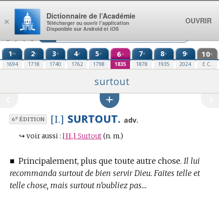
Aller au contenu
Dictionnaire de l’Académie
OUVRIR
×
Télécharger ou ouvrir l’application
Disponible sur Android et iOS
1
2
3
4
5
6
7
8
9
10
re
e
e
e
e
e
e
e
e
e
1694
1718
1740
1762
1798
1835
1878
1935
2024
E.C.
surtout
SURTOUT.
[I.]
e
adv.
6
ÉDITION
↪
voir aussi :
[II.]
Surtout
(n. m.)
■
Principalement, plus que toute autre chose.
Il lui
recommanda surtout de bien servir Dieu. Faites telle et
telle chose, mais surtout n’oubliez pas…