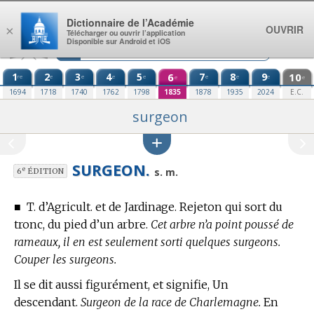
Aller au contenu
Dictionnaire de l’Académie
OUVRIR
×
Télécharger ou ouvrir l’application
Disponible sur Android et iOS
1
2
3
4
5
6
7
8
9
10
re
e
e
e
e
e
e
e
e
e
1694
1718
1740
1762
1798
1835
1878
1935
2024
E.C.
surgeon
SURGEON.
e
s. m.
6
ÉDITION
■
T. d’Agricult. et de Jardinage.
Rejeton qui sort du
tronc, du pied d’un arbre.
Cet arbre n’a point poussé de
rameaux, il en est seulement sorti quelques surgeons.
Couper les surgeons.
Il se dit aussi figurément, et signifie, Un
descendant.
Surgeon de la race de Charlemagne.
En