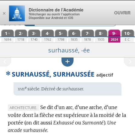
Aller au contenu
Dictionnaire de l’Académie
OUVRIR
×
Télécharger ou ouvrir l’application
Disponible sur Android et iOS
1
2
3
4
5
6
7
8
9
10
re
e
e
e
e
e
e
e
e
e
1694
1718
1740
1762
1798
1835
1878
1935
2024
E.C.
surhaussé, -ée
✻
SURHAUSSÉ, SURHAUSSÉE
adjectif
xvii
e
Étymologie
siècle. Dérivé de
surhausser.
:
Se dit d’un arc, d’une arche, d’une
MARQUE
ARCHITECTURE.
voûte dont la flèche est supérieure à la moitié de la
DE
portée (on dit aussi
DOMAINE
Exhaussé
ou
Surmonté
).
Une
arcade surhaussée.
: