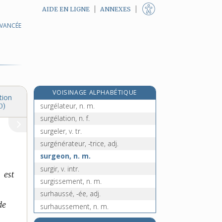
AIDE EN LIGNE
ANNEXES
AVANCÉE
surfeur, -euse, n.
surfil, n. m.
surfilage, n. m.
surfiler, v. tr.
surfin, -ine, adj.
VOISINAGE ALPHABÉTIQUE
surfusion, n. f.
tion
surgélateur, n. m.
0)
surgélation, n. f.
surgeler, v. tr.
surgénérateur, -trice, adj.
surgeon, n. m.
surgir, v. intr.
 est
surgissement, n. m.
surhaussé, -ée, adj.
de
surhaussement, n. m.
surhausser, v. tr.