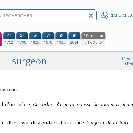
RECHERCHE 
4
5
6
7
8
9
10
e
e
e
e
e
e
édition
e
0
1762
1798
1835
1878
1935
2024
EN COURS
surgeon
e
3
édi
(174
asculin.
d d’un arbre.
Cet arbre n’a point poussé de rameaux, il en
ur dire, Issu, descendant d’une race.
Surgeon de la Race 