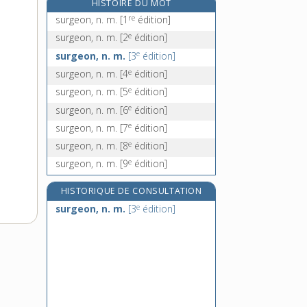
HISTOIRE DU MOT
surhomme, n. m.
re
surgeon, n. m.
[1
édition]
surhumain, -aine, adj.
e
surgeon, n. m.
[2
édition]
suricate, n. m.
e
surgeon, n. m.
[3
édition]
surimi, n. m.
e
surgeon, n. m.
[4
édition]
e
surgeon, n. m.
[5
édition]
e
surgeon, n. m.
[6
édition]
e
surgeon, n. m.
[7
édition]
e
surgeon, n. m.
[8
édition]
e
surgeon, n. m.
[9
édition]
HISTORIQUE DE CONSULTATION
e
surgeon, n. m.
[3
édition]