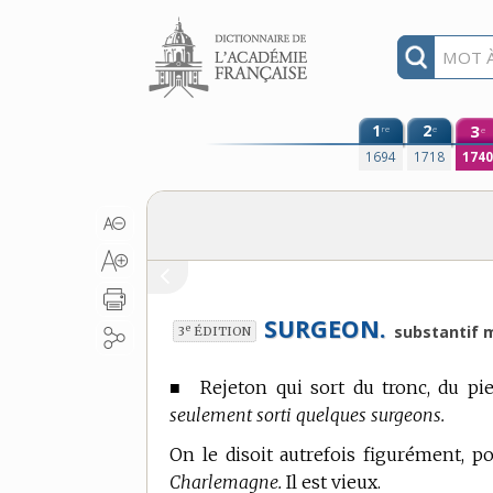
Aller au contenu
1
2
3
re
e
e
1694
1718
174
SURGEON.
e
substantif m
3
ÉDITION
■
Rejeton qui sort du tronc, du pie
seulement sorti quelques surgeons.
On le disoit autrefois figurément, po
Charlemagne.
Il est vieux.