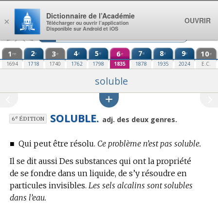
Aller au contenu
Dictionnaire de l’Académie
OUVRIR
×
Télécharger ou ouvrir l’application
Disponible sur Android et iOS
1
2
3
4
5
6
7
8
9
10
e
e
e
e
e
e
re
e
e
e
1694
1718
1740
1762
1798
1835
1878
1935
2024
E.C.
soluble
SOLUBLE.
e
adj. des deux genres.
6
ÉDITION
■
Qui peut être résolu.
Ce problème n’est pas soluble.
Il se dit aussi Des substances qui ont la propriété
de se fondre dans un liquide, de s’y résoudre en
particules invisibles.
Les sels alcalins sont solubles
dans l’eau.