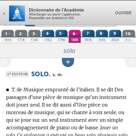
Aller au contenu
Dictionnaire de l’Académie
OUVRIR
×
Télécharger ou ouvrir l’application
Disponible sur Android et iOS
1
2
3
4
5
6
7
8
9
10
e
e
e
e
e
re
e
e
e
e
1694
1718
1740
1762
1798
1835
1878
1935
2024
E.C.
solo
SOLO.
e
s. m.
6
ÉDITION
■
T. de Musique
emprunté de l’italien.
Il se dit Des
passages d’une pièce de musique qu’un instrument
doit jouer seul. Il se dit aussi d’Une pièce ou
morceau de musique, qui se chante à voix seule, ou
qui se joue sur un seul instrument avec un simple
accompagnement de piano ou de basse.
Jouer un
solo. Ce violoniste a exécuté un beau solo, plusieurs solo.