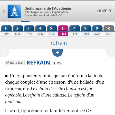
Aller au contenu
Dictionnaire de l’Académie
OUVRIR
×
Télécharger ou ouvrir l’application
Disponible sur Android et iOS
1
2
3
4
5
6
7
8
9
10
re
e
e
e
e
e
e
e
e
e
1694
1718
1740
1762
1798
1835
1878
1935
2024
E.C.
refrain
REFRAIN.
e
s. m.
6
ÉDITION
■
Un ou plusieurs mots qui se répètent à la fin de
chaque couplet d’une chanson, d’une ballade, d’un
rondeau, etc.
Le refrain de cette chanson est fort
agréable. Le refrain d’une ballade. Le refrain d’un
rondeau.
Il se dit, figurément et familièrement, de Ce