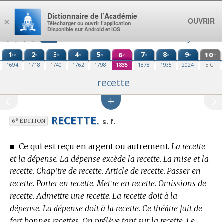
Aller au contenu
Dictionnaire de l’Académie
OUVRIR
×
Télécharger ou ouvrir l’application
Disponible sur Android et iOS
1
2
3
4
5
6
7
8
9
10
re
e
e
e
e
e
e
e
e
e
1694
1718
1740
1762
1798
1835
1878
1935
2024
E.C.
recette
RECETTE.
e
s. f.
6
ÉDITION
■
Ce qui est reçu en argent ou autrement.
La recette
et la dépense. La dépense excède la recette. La mise et la
recette. Chapitre de recette. Article de recette. Passer en
recette. Porter en recette. Mettre en recette. Omissions de
recette. Admettre une recette. La recette doit à la
dépense. La dépense doit à la recette. Ce théâtre fait de
fort bonnes recettes. On prélève tant sur la recette. Le