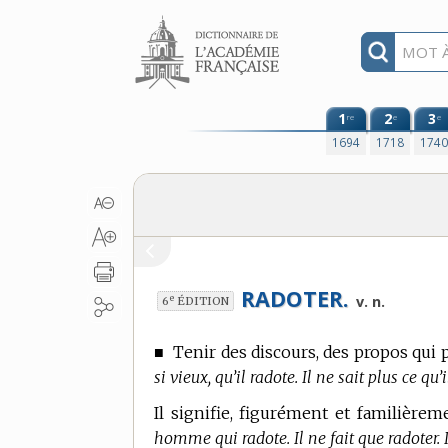
Aller au contenu
1
2
3
re
e
e
1694
1718
174
RADOTER.
e
v. n.
6
ÉDITION
■
Tenir des discours, des propos qui 
si vieux, qu’il radote. Il ne sait plus ce qu
Il signifie, figurément et familière
homme qui radote. Il ne fait que radoter. Il