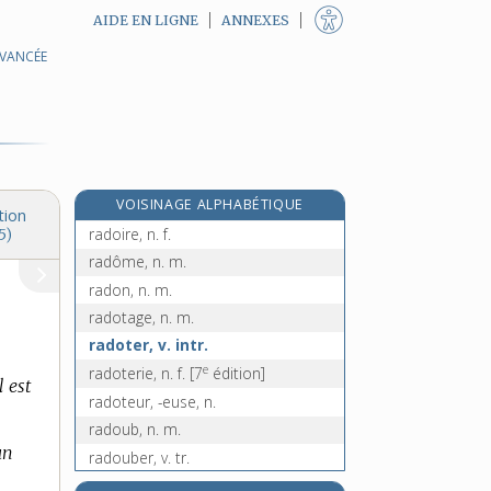
AIDE EN LIGNE
ANNEXES
AVANCÉE
radiotoxicité, n. f.
radis, n. m.
radis-rave, n. m.
radium, n. m.
radius, n. m.
VOISINAGE ALPHABÉTIQUE
radjah, n. m.
tion
radoire, n. f.
5)
radôme, n. m.
radon, n. m.
radotage, n. m.
radoter, v. intr.
e
radoterie, n. f.
[7
édition]
l est
radoteur, -euse, n.
radoub, n. m.
un
radouber, v. tr.
radoucir, v. tr.