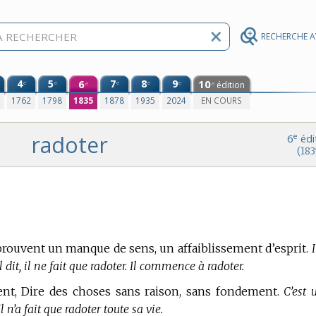
RECHERCHE 
4
5
6
7
8
9
10
e
e
e
e
e
édition
e
e
0
1762
1798
1835
1878
1935
2024
EN COURS
radoter
e
6
édi
(183
prouvent un manque de sens, un affaiblissement d’esprit.
I
’il dit, il ne fait que radoter. Il commence à radoter.
ment, Dire des choses sans raison, sans fondement.
C’est 
 n’a fait que radoter toute sa vie.