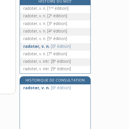
HISTOIRE DU MOT
radoucissement, n. m.
re
radoter, v. n.
[1
édition]
radula, n. f.
e
radoter, v. n.
[2
édition]
rafale, n. f.
e
radoter, v. n.
[3
édition]
raffe, n. f.
e
radoter, v. n.
[4
édition]
e
radoter, v. n.
[5
édition]
e
radoter, v. n.
[6
édition]
e
radoter, v. n.
[7
édition]
e
radoter, v. intr.
[8
édition]
e
radoter, v. intr.
[9
édition]
HISTORIQUE DE CONSULTATION
e
radoter, v. n.
[6
édition]