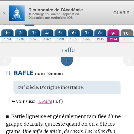
Aller au contenu
Dictionnaire de l’Académie
OUVRIR
×
Télécharger ou ouvrir l’application
Disponible sur Android et iOS
1
2
3
4
5
6
7
8
9
10
re
e
e
e
e
e
e
e
e
e
1694
1718
1740
1762
1798
1835
1878
1935
2024
E.C.
raffe
RAFLE
II.
nom féminin
xvi
e
Étymologie
siècle. D’
origine incertaine
.
:
↪
voir aussi :
I.
Rafle
(n. f.)
■
Partie ligneuse et généralement ramifiée d’une
grappe de fruits, qui reste quand on en a ôté les
grains.
Une rafle de raisin, de cassis.
Les rafles d’un