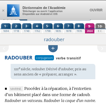
Aller au contenu
Dictionnaire de l’Académie
OUVRIR
×
Télécharger ou ouvrir l’application
Disponible sur Android et iOS
1
2
3
4
5
6
7
8
9
10
re
e
e
e
e
e
e
e
e
e
1694
1718
1740
1762
1798
1835
1878
1935
2024
E.C.
radouber
RADOUBER
conjugaison
verbe transitif
xiii
e
Étymologie
siècle,
redauber.
Dérivé d’
adouber,
pris au
:
sens ancien de « préparer, arranger ».
■
Procéder à la réparation, à l’entretien
MARQUE
MARINE.
d’un bâtiment placé dans une forme de radoub.
DE
Radouber un vaisseau.
DOMAINE
Radouber la coque d’un navire.