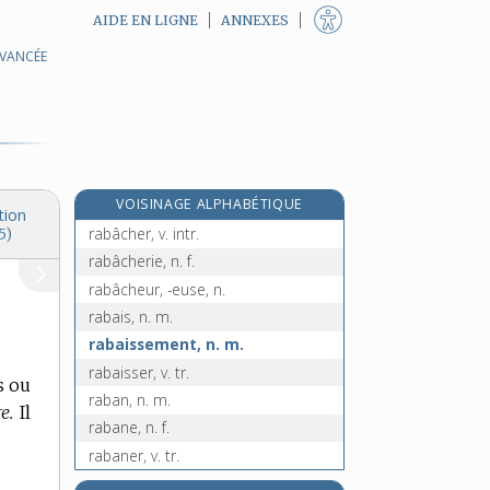
AIDE EN LIGNE
ANNEXES
AVANCÉE
r, n. m. inv.
r-, préf.
Ra, symb.
rab, n. m.
rabâb, n. m.
VOISINAGE ALPHABÉTIQUE
rabâchage, n. m.
tion
rabâcher, v. intr.
5)
rabâcherie, n. f.
rabâcheur, -euse, n.
rabais, n. m.
rabaissement, n. m.
rabaisser, v. tr.
s ou
raban, n. m.
e.
Il
rabane, n. f.
rabaner, v. tr.
rabanter, v. tr.