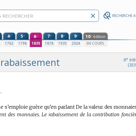
RECHERCHE 
4
5
6
7
8
9
10
e
e
e
e
e
édition
e
e
0
1762
1798
1835
1878
1935
2024
EN COURS
rabaissement
e
6
édi
(183
.
l ne s’emploie guère qu’en parlant De la valeur des monnaie
nt des monnaies. Le rabaissement de la contribution foncièr