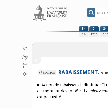
Aller au contenu
1
2
3
re
e
e
1694
1718
174
RABAISSEMENT.
e
s. m
6
ÉDITION
■
Action de rabaisser, de diminuer. I
du montant des impôts.
Le rabaisseme
est peu usité.