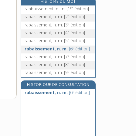
HISTOIRE DU MOT
rabat, n. m.
re
rabbaissement, n. m.
[1
édition]
rabat-joie, n. inv.
e
rabaissement, n. m.
[2
édition]
rabattable, adj.
e
rabaissement, n. m.
[3
édition]
rabattage, n. m.
e
rabaissement, n. m.
[4
édition]
e
rabaissement, n. m.
[5
édition]
e
rabaissement, n. m.
[6
édition]
e
rabaissement, n. m.
[7
édition]
e
rabaissement, n. m.
[8
édition]
e
rabaissement, n. m.
[9
édition]
HISTORIQUE DE CONSULTATION
e
rabaissement, n. m.
[6
édition]