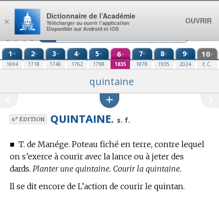
Aller au contenu
Dictionnaire de l’Académie
OUVRIR
×
Télécharger ou ouvrir l’application
Disponible sur Android et iOS
1
2
3
4
5
6
7
8
9
10
re
e
e
e
e
e
e
e
e
e
1694
1718
1740
1762
1798
1835
1878
1935
2024
E.C.
quintaine
QUINTAINE.
e
s. f.
6
ÉDITION
■
T. de Manége.
Poteau fiché en terre, contre lequel
on s’exerce à courir avec la lance ou à jeter des
dards.
Planter une quintaine. Courir la quintaine.
Il se dit encore de L’action de courir le quintan.