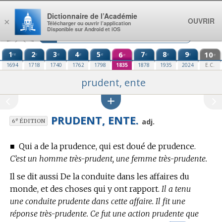
Aller au contenu
Dictionnaire de l’Académie
OUVRIR
×
Télécharger ou ouvrir l’application
Disponible sur Android et iOS
1
2
3
4
5
6
7
8
9
10
re
e
e
e
e
e
e
e
e
e
1694
1718
1740
1762
1798
1835
1878
1935
2024
E.C.
prudent, ente
PRUDENT, ENTE.
e
adj.
6
ÉDITION
■
Qui a de la prudence, qui est doué de prudence.
C’est un homme très-prudent, une femme très-prudente.
Il se dit aussi De la conduite dans les affaires du
monde, et des choses qui y ont rapport.
Il a tenu
une conduite prudente dans cette affaire. Il fit une
réponse très-prudente. Ce fut une action prudente que