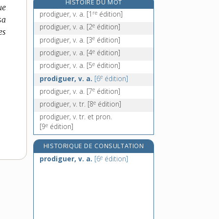
HISTOIRE DU MOT
ue
production, n. f.
re
prodiguer, v. a.
[1
édition]
sa
productique, n. f.
e
prodiguer, v. a.
[2
édition]
es
productivisme, n. m.
e
prodiguer, v. a.
[3
édition]
productiviste, adj.
e
prodiguer, v. a.
[4
édition]
e
prodiguer, v. a.
[5
édition]
e
prodiguer, v. a.
[6
édition]
e
prodiguer, v. a.
[7
édition]
e
prodiguer, v. tr.
[8
édition]
prodiguer, v. tr. et pron.
e
[9
édition]
HISTORIQUE DE CONSULTATION
e
prodiguer, v. a.
[6
édition]