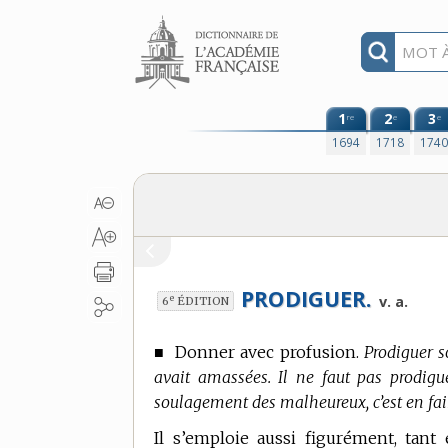
Aller au contenu
1
2
3
re
e
e
1694
1718
174
PRODIGUER.
e
v. a.
6
ÉDITION
■
Donner avec profusion.
Prodiguer so
avait amassées. Il ne faut pas prodigue
soulagement des malheureux, c’est en fa
Il s’emploie aussi figurément, tan