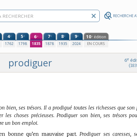
RECHERCHE 
4
5
6
7
8
9
10
e
e
e
e
e
édition
e
e
0
1762
1798
1835
1878
1935
2024
EN COURS
prodiguer
e
6
édi
(183
n bien, ses trésors. Il a prodigué toutes les richesses que son
r les choses précieuses. Prodiguer son bien, ses trésors pou
ire un bon emploi.
t en bonne qu’en mauvaise part.
Prodiguer ses caresses, s