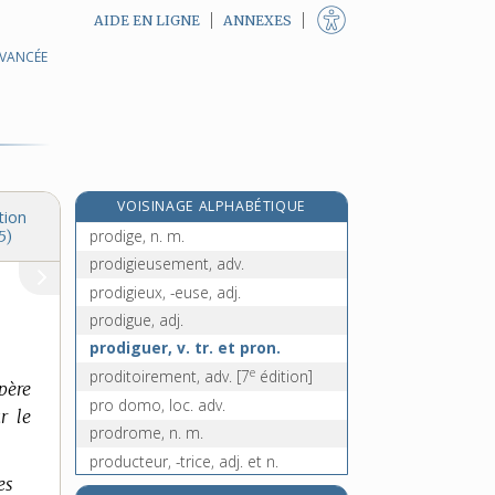
AIDE EN LIGNE
ANNEXES
AVANCÉE
procureuse [I], n. f.
procureuse [II], n. f.
Procuste, n. m.
procyonidés, n. m. pl.
prodigalement, adv.
VOISINAGE ALPHABÉTIQUE
prodigalité, n. f.
tion
prodige, n. m.
5)
prodigieusement, adv.
prodigieux, -euse, adj.
prodigue, adj.
prodiguer, v. tr. et pron.
e
proditoirement, adv.
[7
édition]
 père
pro domo, loc. adv.
r le
prodrome, n. m.
producteur, -trice, adj. et n.
es
productif, -ive, adj.