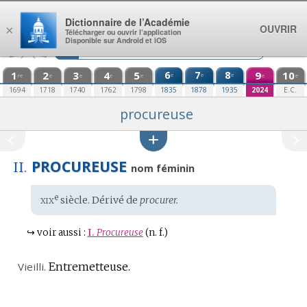
Aller au contenu
Dictionnaire de l’Académie
OUVRIR
×
Télécharger ou ouvrir l’application
Disponible sur Android et iOS
1
2
3
4
5
6
7
8
9
10
e
e
e
re
e
e
e
e
e
e
1694
1718
1740
1762
1798
1835
1878
1935
2024
E.C.
procureuse
PROCUREUSE
II.
nom féminin
xix
e
Étymologie
siècle. Dérivé de
procurer.
:
↪
voir aussi :
I.
Procureuse
(n. f.)
Vieilli.
Entremetteuse.