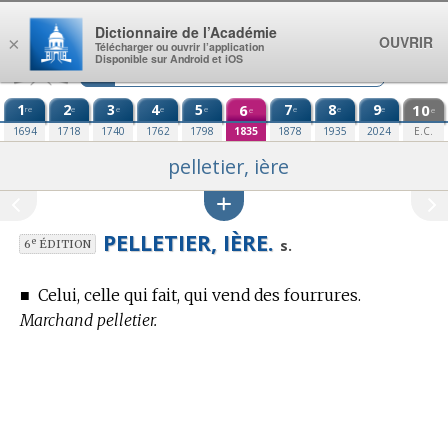
Aller au contenu
Dictionnaire de l’Académie
OUVRIR
×
Télécharger ou ouvrir l’application
Disponible sur Android et iOS
1
2
3
4
5
6
7
8
9
10
re
e
e
e
e
e
e
e
e
e
1694
1718
1740
1762
1798
1835
1878
1935
2024
E.C.
pelletier, ière
PELLETIER, IÈRE.
e
s.
6
ÉDITION
■
Celui, celle qui fait, qui vend des fourrures.
Marchand pelletier.