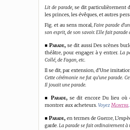
Lit de parade,
se dit particulièrement d
les princes, les évêques, et autres pe
Fig. et au sens moral,
Faire parade d’un
son esprit, de son savoir. Elle fait parade
Parade,
■
se dit aussi Des scènes burl
théâtre, pour engager à y entrer.
La p
Collé, de Fagan, etc.
Il se dit, par extension, d’Une imitatio
Cette cérémonie ne fut qu’une parade. Ce
Il jouait une parade.
Parade,
■
se dit encore Du lieu où 
montrer aux acheteurs.
Montre
.
Voyez
Parade,
■
en
termes de Guerre,
L’espèc
garde.
La parade se fait ordinairement à m