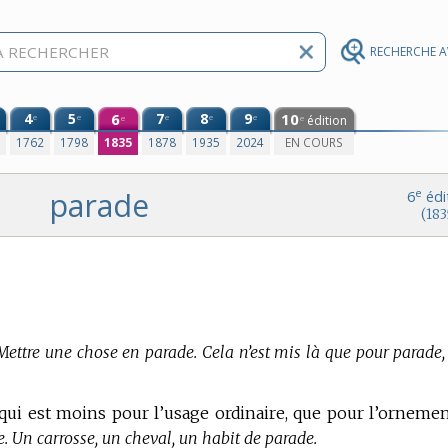
RECHERCHE 
4
5
6
7
8
9
10
e
e
e
e
e
édition
e
e
0
1762
1798
1835
1878
1935
2024
EN COURS
parade
e
6
édi
(183
Mettre une chose en parade. Cela n’est mis là que pour parade,
e qui est moins pour l’usage ordinaire, que pour l’ornemen
. Un carrosse, un cheval, un habit de parade.