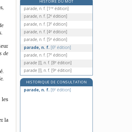
HISTOIRE DU MOT
paradis, n. m.
s,
re
parade, n. f.
[1
édition]
paradisiaque, adj.
e
parade, n. f.
[2
édition]
paradisier, n. m.
e
parade, n. f.
[3
édition]
de
parados, n. m.
e
parade, n. f.
[4
édition]
s.
e
parade, n. f.
[5
édition]
leur
e
parade, n. f.
[6
édition]
s de
e
parade, n. f.
[7
édition]
e
parade [I], n. f.
[8
édition]
e
parade [I], n. f.
[9
édition]
é.
e.
HISTORIQUE DE CONSULTATION
e
parade, n. f.
[6
édition]
 les
r la