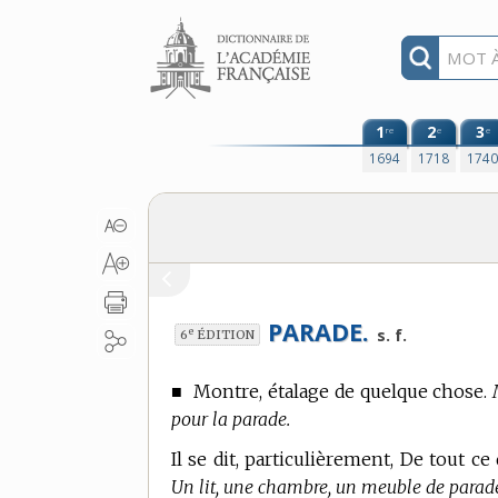
Aller au contenu
1
2
3
re
e
e
1694
1718
174
PARADE.
e
s. f.
6
ÉDITION
■
Montre, étalage de quelque chose.
pour la parade.
Il se dit, particulièrement, De tout c
Un lit, une chambre, un meuble de parade