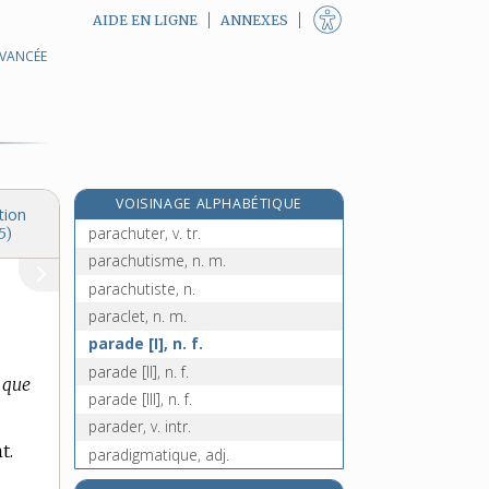
AIDE EN LIGNE
ANNEXES
AVANCÉE
paracétamol, n. m.
parachèvement, n. m.
parachever, v. tr.
e
parachronisme, n. m.
[7
édition]
parachutage, n. m.
VOISINAGE ALPHABÉTIQUE
parachute, n. m.
tion
parachuter, v. tr.
5)
parachutisme, n. m.
parachutiste, n.
paraclet, n. m.
parade [I], n. f.
parade [II], n. f.
 que
parade [III], n. f.
parader, v. intr.
t.
paradigmatique, adj.
paradigme, n. m.