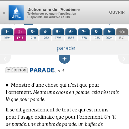
Aller au contenu
Dictionnaire de l’Académie
OUVRIR
×
Télécharger ou ouvrir l’application
Disponible sur Android et iOS
1
2
3
4
5
6
7
8
9
10
re
e
e
e
e
e
e
e
e
e
1694
1718
1740
1762
1798
1835
1878
1935
2024
E.C.
parade
PARADE.
e
s. f.
2
ÉDITION
■
Monstre d’une chose qui n’est que pour
l’ornement.
Mettre une chose en parade. cela n’est mis
là que pour parade.
Il se dit generalement de tout ce qui est moins
pour l’usage ordinaire que pour l’ornement.
Un lit
de parade. une chambre de parade. un buffet de