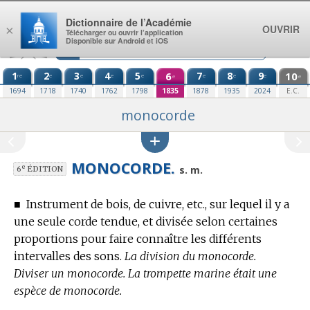
Aller au contenu
Dictionnaire de l’Académie
OUVRIR
×
Télécharger ou ouvrir l’application
Disponible sur Android et iOS
1
2
3
4
5
6
7
8
9
10
re
e
e
e
e
e
e
e
e
e
1694
1718
1740
1762
1798
1835
1878
1935
2024
E.C.
monocorde
MONOCORDE.
e
s. m.
6
ÉDITION
■
Instrument de bois, de cuivre, etc., sur lequel il y a
une seule corde tendue, et divisée selon certaines
proportions pour faire connaître les différents
intervalles des sons.
La division du monocorde.
Diviser un monocorde. La trompette marine était une
espèce de monocorde.