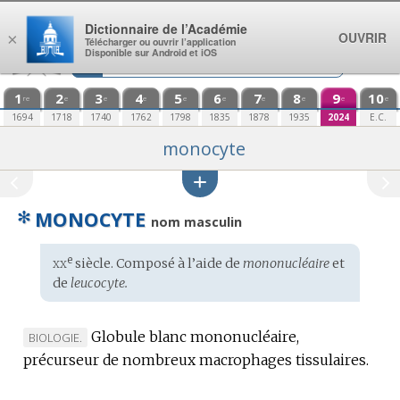
Aller au contenu
Dictionnaire de l’Académie
OUVRIR
×
Télécharger ou ouvrir l’application
Disponible sur Android et iOS
1
2
3
4
5
6
7
8
9
10
re
e
e
e
e
e
e
e
e
e
1694
1718
1740
1762
1798
1835
1878
1935
2024
E.C.
monocyte
✻
MONOCYTE
nom masculin
xx
e
Étymologie
siècle. Composé à l’aide de
mononucléaire
et
:
de
leucocyte.
Globule blanc mononucléaire,
MARQUE
BIOLOGIE.
précurseur de nombreux macrophages tissulaires.
DE
DOMAINE